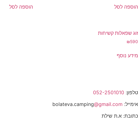
הוספה לסל
הוספה לסל
זוג שפאלות קשיחות
₪
590
מידע נוסף
טלפון:
052-2501010
אימייל: bolateva.camping
@gmail.com
כתובת: א.ת שילת